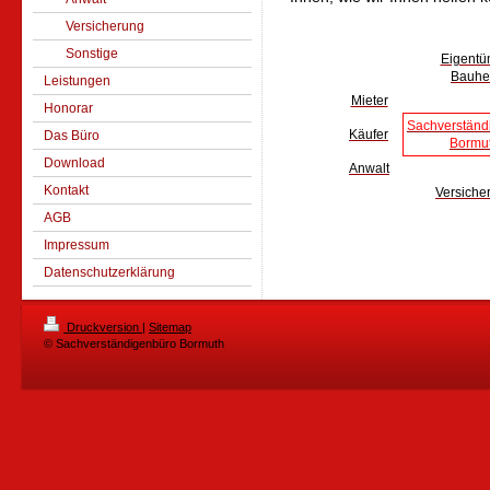
Versicherung
Sonstige
Eigentü
Bauhe
Leistungen
Mieter
Honorar
Sachverständ
Käufer
Das Büro
Bormu
Download
Anwalt
Kontakt
Versiche
AGB
Impressum
Datenschutzerklärung
Druckversion
|
Sitemap
© Sachverständigenbüro Bormuth