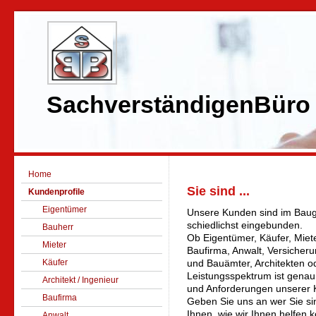
SachverständigenBüro
Home
Sie sind ...
Kundenprofile
Eigentümer
Unsere Kunden sind im Bau
schiedlichst eingebunden.
Bauherr
Ob Eigentümer, Käufer, Miete
Mieter
Baufirma, Anwalt, Versiche
Käufer
und Bauämter, Architekten o
Leistungsspektrum ist gena
Architekt / Ingenieur
und Anforderungen unserer
Baufirma
Geben Sie uns an wer Sie si
Ihnen, wie wir Ihnen helfen 
Anwalt