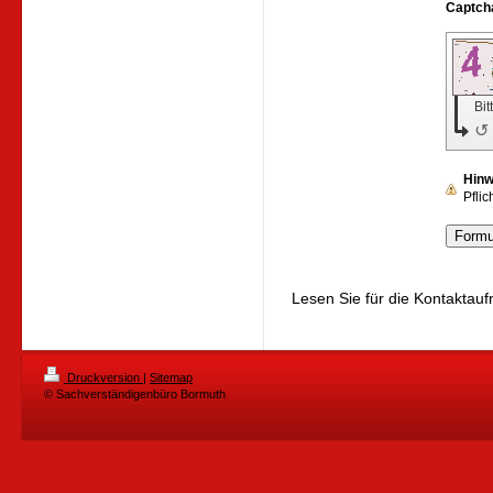
Bit
↺
Hinw
Pflic
Lesen Sie für die Kontaktau
Druckversion
|
Sitemap
© Sachverständigenbüro Bormuth