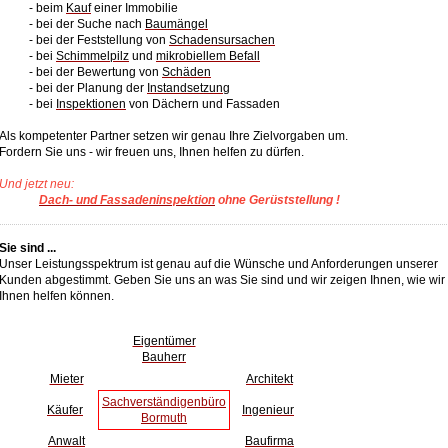
- beim
Kauf
einer Immobilie
- bei der Suche nach
Baumängel
- bei der Feststellung von
Schadensursachen
- bei
Schimmelpilz
und
mikrobiellem Befall
- bei der Bewertung von
Schäden
- bei der Planung der
Instandsetzung
- bei
Inspektionen
von Dächern und Fassaden
Als kompetenter Partner setzen wir genau Ihre Zielvorgaben um.
Fordern Sie uns - wir freuen uns, Ihnen helfen zu dürfen.
Und jetzt neu:
Dach- und Fassadeninspektion
ohne Gerüststellung !
Sie sind ...
Unser Leistungsspektrum ist genau auf die Wünsche und Anforderungen unserer
Kunden abgestimmt. Geben Sie uns an was Sie sind und wir zeigen Ihnen, wie wir
Ihnen helfen können.
Eigentümer
Bauherr
Mieter
Architekt
Sachverständigenbüro
Käufer
Ingenieur
Bormuth
Anwalt
Baufirma